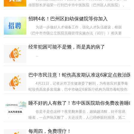
传部部长罗福荣一行到巴中市中医医院（巴州区人民医院），
看望慰问长期坚守临床一线的护理工作者代表，向他们致以节
日的祝福和衷心的感谢。...
招聘4名！巴州区妇幼保健院等你加入
为进一步做好人才储备工作，强化人才队伍建设，根据
《巴中市市级公立医院员额管理实施办法（试行）》相关要
求，结合工作需要，现面向社会招聘4名员额管理专业技术人
员。...
经常犯困可能不是懒，而是真的病了
...
巴中市民注意！蛇伤高发期认准这6家定点救治医
4月21日，记者从市卫生健康委了解到，为有效应对夏季毒
蛇咬伤高发多发现象，巴中市确定6家医疗机构为我市毒蛇咬伤
定点救治医院。...
睡不好的人有救了！市中医医院助你免费改善睡眠
你是不是也这样？夜里翻来覆去，越躺越清醒，好不容易
睡着，一点声响又醒了，天还没亮，人已经睁眼到崩溃，第二
天起来，像没睡过一样累，别急着否认，这可能不是“想太多”，
而是失眠在悄悄找上你。一个免费改善睡眠的机会来了，巴中
每周四，免费理疗！