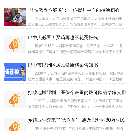
家、国家青年岐黄学者等国省级近30名专家一字排开，为市民
提供免费的诊疗与健康咨询服务。...
“只怕教得不够多”：一位援川中医的授渔初心
冬日清晨，大巴山深处薄雾尚未散尽，大罗镇卫生院的中
医诊室已亮起暖黄的灯光。陈光辉身着白大褂，凝神静气，指
尖起落间，银针精准刺入穴位，也为山区群众带去了健康的希
望。...
巴中人必看！买药再也不花冤枉钱
记者1月16日从国家医保局获悉，截至目前，全国31个省
份和新疆生产建设兵团已全部完成医保药品比价小程序上线工
作，实现全域覆盖、全民可及，让各地参保群众享受到便捷的
比价服务。...
巴中市巴州区居民健康档案告知书
2009年，我国启动国家基本公共卫生服务项目，居民健康
档案管理是其中一项重要服务内容。《“健康中国2030”规划纲
要》明确提出“到2030年，实现国家省市县四级人口健康信息平
台互通共享、规范应用，人人拥有规范化的电子健康档案和功
打破地域限制！医保个账里的钱可跨省给家人用了
能完备的健康卡”。随着社会健康意识的提升与医疗技术的快速
1月9日，国家医保局会同财政部发布《关于做好职工基本
发展，建立居民健康档案已成为提高全民健康水平、优化医疗
医疗保险个人账户跨省共济工作的通知》，进一步优化个人账
资源配置的重要举措。...
户共济政策，打破地域限制，强化家庭互助功能，将职工基本
医疗保险个人账户共济范围从省内拓展至全国。...
乡镇卫生院来了“大医生”！惠及巴州区30万村民
“以前像心梗这样的急症我们乡镇卫生院根本不敢接，现在