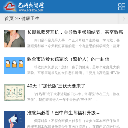
首页
>>
健康卫生
长期戴蓝牙耳机，会导致甲状腺结节、甚至致癌？
你们是不是几乎人手一个蓝牙耳机？走路戴、学习戴，甚
至睡觉都戴？今天我们要聊的是一个有意思的科学研究：蓝牙
耳机和甲状腺结节有没有关系？...
致全市适龄女孩家长（监护人）的一封信
尊敬的家长朋友：您好！孩子的健康，是每个家庭最大的
期盼。宫颈癌是常见的女性恶性肿瘤，主要是由高危型HPV持
续感染所致（如16和18型）。2020年，世界卫生组织发布《加
速消除宫颈癌全球策略》，提出筛查和接种人乳头瘤病毒
40天！“加长版”三伏天要来了
（HPV）疫苗是预防宫颈癌的重要手段。...
“好热啊”成了大家近期的口头禅，俗语说“冷在三九，热在
三伏”，我们即将进入一年中最热的“三伏天”！...
准爸妈必看！巴中市生育福利升级→
保障对象：不符合医保支付条件（未参加基本医疗保险且
未按男职工配偶身份享受生育医疗待遇）、在市内定点医疗机