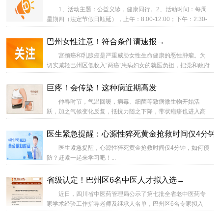
市中医医院（巴州区人民医院）正面向社会公开征集，符合条
1、活动主题：公益义诊，健康同行。2、活动时间：每周
件的受试者↓↓↓...
星期四（法定节假日顺延），上午：8:00-12:00；下午：2:30-
5:30。...
巴州女性注意！符合条件请速报→
宫颈癌和乳腺癌是严重威胁女性生命健康的恶性肿瘤。为
切实减轻巴州区低收入“两癌”患病妇女的就医负担，把党和政府
的关怀送到妇女群众身边，2026年度巴州区低收入妇女“两
癌”救助申报工作正式启动！符合条件的患病妇女可申请1万元
巨疼！会传染！这种病近期高发
救助金。...
仲春时节，气温回暖，病毒、细菌等致病微生物开始活
跃，加之气候变化反复，抵抗力随之下降，带状疱疹也进入高
发期，严重的犹如针扎火燎，痛到“怀疑人生”。什么是带状疱
疹？哪些人群容易感染带状疱疹？又该如何预防？...
医生紧急提醒：心源性猝死黄金抢救时间仅4分钟
医生紧急提醒，心源性猝死黄金抢救时间仅4分钟，如何预
防？赶紧一起来学习吧！...
省级认定！巴州区6名中医人才拟入选→
近日，四川省中医药管理局公示了第七批全省老中医药专
家学术经验工作指导老师及继承人名单，巴州区6名专家拟入
选。其中，李建国、喻凤文拟被确定为第七批全省老中医药专