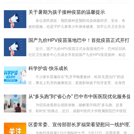
构住院分娩，且新生子女落户巴中的我市户籍孕产妇。...
关于暑期为孩子接种疫苗的温馨提示
各位居民朋友：预防接种是预防传染病最经济、安全、有
效的措施，也是守护儿童青少年身体健康、筑牢公共卫生安全
防线的重要举措。暑期是儿童疫苗查漏补种的黄金窗口期，为
有效防范秋冬季传染病高发风险，全面补齐适龄人群疫苗接种
国产九价HPV疫苗落地巴中！首批疫苗正式开打
缺口，切实保障广大儿童青少年健康成长，我们现面向辖区内
近日，国产九价HPV疫苗正式全面落地巴中，巴州区回风
适龄人群开展暑期疫苗集中查漏补种工作，请各位家长合理利
社区卫生服务中心完成全市首批国产九价HPV疫苗接种，标志
用暑期空闲时间，及时带孩子完成国家免疫规划疫苗接种，以
着巴中适龄女性预防宫颈癌迎来高性价比、供应充足的全新选
及漏种疫苗的补种。现将相关事项告知如下：...
择。...
科学护齿·快乐成长
不少家长普遍存在“乳牙早晚要换掉，蛀坏无需治疗”的误
区，事实上乳牙的健康状况，直接影响孩子恒牙发育、全身营
养吸收与身心健康。儿童口腔健康现状不容乐观，6～12岁是乳
牙、恒牙交替的混合牙列关键发育期，帮助孩子养成良好口腔
从“多头跑”到“省心办” 巴中市中医医院优化服务
卫生习惯、做好日常牙齿防护，是守护终身口腔健康的关键。...
为切实改善群众就医体验，破解复印病历“多头跑、反复
排、耗时长”的痛点，近日，成都中医药大学附属医院巴中医院
（巴中市中医医院）全面升级病历复印便民服务，整合线下窗
口、开通线上邮寄通道，实现病历复印“线下一窗通办、线上快
区委常委、宣传部部长罗福荣看望慰问一线护理工
递上门”，让就医服务更暖心、更高效。...
为热烈庆祝第115个国际护士节，5月12日，区委常委、宣