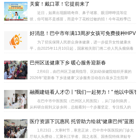
家学术经验继承工作指导老师，蒲懁、周明亮、汪音帆、刘婵
关窗！戴口罩！它提前来了
娟拟被确定为第七批全省老中医药专家学术经验继承人。...
近日，如果出现眼睛奇痒、鼻子堵塞、眼泪哗哗流等症
状，你可能不是感冒，而是中了花粉过敏的招！今年花粉季已
提前到来，对花粉过敏的朋友，记得关窗、戴口罩！...
好消息！巴中市年满13周岁女孩可免费接种HPV
为了切实保障人民群众身体健康，进一步提升女性健康水
平，自2025年11月10日起，国家相关部门将二价人乳头瘤病毒
（HPV）疫苗正式纳入国家免疫规划。...
巴州区送健康下乡 暖心服务迎新春
2月6日，由巴州区卫健局指导、区妇幼保健院组织开展的
2026年“迎新春 下乡送健康”义诊服务活动在白庙乡卫生院举
行。活动旨在把优质妇幼健康资源下沉至基层，让群众在家门
口享受到便捷、专业的医疗服务，度过一个健康祥和的新春佳
融圈建链看人才⑦丨“我们一起努力！” 他以中医
节。...
在巴中市中医医院（巴州区人民医院），从门诊到病房，
从科研台前到义诊乡间，总能看到一个步履坚定、专注投入的
身影——他是医院党委副书记、肿瘤科学科带头人、主任中医
师穆大成。...
医疗资源下沉惠民 托管助力绘就“健康巴州”蓝图
1月23日，大寒时节，寒意正浓，巴中市中医医院的门诊大
厅却人头攒动，汇聚长江学者、国之名医、国务院特殊津贴专