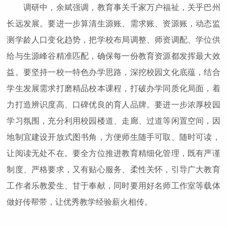
调研中，余斌强调，教育事关千家万户福祉，关乎巴州
长远发展。要进一步算清生源账、需求账、资源账，动态监
测学龄人口变化趋势，把学校布局调整、师资调配、学位供
给与生源峰谷精准匹配，确保每一份教育资源都发挥最大效
益。要坚持一校一特色办学思路，深挖校园文化底蕴，结合
学生发展需求打磨精品校本课程，打破办学同质化局面，着
力打造辨识度高、口碑优良的育人品牌。要进一步浓厚校园
学习氛围，充分利用校园楼道、走廊、过道等闲置空间，因
地制宜建设开放式图书角，方便师生随手可取、随时可读，
让阅读无处不在。要全方位推进教育精细化管理，既有严谨
制度、严格要求，又有贴心服务、柔性关怀，引导广大教育
工作者乐教爱生、甘于奉献，同时要用好名师工作室等载体
做好传帮带，让优秀教学经验薪火相传。