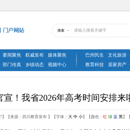
搜索
要闻聚焦
权威发布
媒体聚焦
巴州民生
文化旅游
部门传真
乡镇动态
视频中心
教育科技
居家房产
官宣！我省2026年高考时间安排来
04-27】【来源：四川教育发布 】【字体：
大
中
小
】【颜色：
红
绿
蓝
黑
】