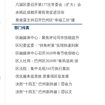
六届区委召开第177次常委会（扩大）会
去没有天花板的地
议
余斌赴成都开展投资促进活动
来巴中：慢慢走，欣赏啊
找到巴中人的“书
黄俊霖主持召开巴州区“幸福工坊”建
部门传真
区融媒体中心：聚焦评论写作技能提升
区纪委监委：“掉角村落”实现快递到家
区融媒体中心召开2026年春节收假收心
区人社局：巴州区2026年“春风送岗·游
区法院：集中兑现310万执行案款
优化服务提质效 质量强区促发展
决胜“十四五” 巴州新跨越丨㉓奋力
决胜“十四五” 巴州新跨越丨㉒以文
论