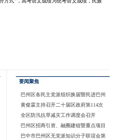
计分方式”，高考语文成绩为统考语文成绩，民族
要闻聚焦
巴州区各民主党派组织换届暨民进巴州
来巴中：
黄俊霖主持召开二十届区政府第114次
来巴中：慢慢走
全区防汛抗旱减灾工作调度会召开
巴中巴州馆：以
巴州区招商引资、融圈建链暨重点项目
又到了山里比城
巴中市巴州区无党派知识分子联谊会第
巴中这家店，吃饭