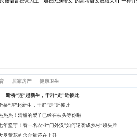
民族语言授课为主”“加授民族语文”的高考语文成绩采用“一种
育
居家房产
健康卫生
断桥“连”起新生，干群“走”近彼此
断桥“连”起新生，干群“走”近彼此
热热热！清甜的梨子已经在枝头等你啦
七年坚守！看一名农业“门外汉”如何逆袭成乡村“领头雁
大罗黄花的含金量还在上升