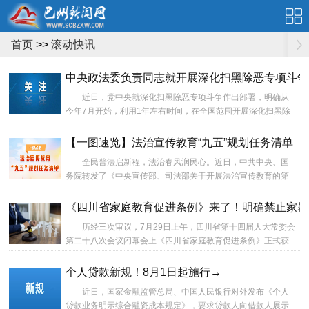
首页
>>
滚动快讯
中央政法委负责同志就开展深化扫黑除恶专项斗争
近日，党中央就深化扫黑除恶专项斗争作出部署，明确从
今年7月开始，利用1年左右时间，在全国范围开展深化扫黑除
恶专项斗争，集中解决群众反映强烈的涉黑涉恶违法犯罪问
题，整治规范滋生黑恶犯罪的行业乱象，依法维护人民群众合
【一图速览】法治宣传教育“九五”规划任务清单
法权益，保障人民安居乐业、社会安定有序、国家长治久安。...
全民普法启新程，法治春风润民心。近日，中共中央、国
务院转发了《中央宣传部、司法部关于开展法治宣传教育的第
九个五年规划（2026—2030年）》，并发出通知，要求各地区
各部门结合实际认真贯彻落实。今后五年法治宣传教育工作将
《四川省家庭教育促进条例》来了！明确禁止家暴
从哪些方面发力？法治宣传教育如何出新彩？一图速览！...
历经三次审议，7月29日上午，四川省第十四届人大常委会
第二十八次会议闭幕会上《四川省家庭教育促进条例》正式获
表决通过！这是四川首部专门规范家庭教育的地方性法规，标
志着“带娃”这件家事从此有了法治支撑。...
个人贷款新规！8月1日起施行→
近日，国家金融监管总局、中国人民银行对外发布《个人
贷款业务明示综合融资成本规定》，要求贷款人向借款人展示