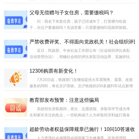
综合融资成本明示表，清晰披露个人贷款息费成本，使个贷各
项息费“阳光化”“透明化”。...
父母无偿赠与子女住房，需要缴税吗？
问：我名下有套住房，孩子已经成年了，打算赠与给孩
子，办过户要缴税吗？先说答案：只需要缴纳印花税和契税。
增值税、土地增值税和个人所得税都免征或不征。...
严禁收费评奖、不得面向党政机关！社会组织评比
近日，民政部、中央社会工作部公布《社会组织评比表彰
活动管理办法》，明确社会组织评比表彰活动边界、实施评比
表彰项目的行为规范和禁止情形等。办法自2026年8月1日起施
行，原《社会组织评比达标表彰活动管理办法》同时废止。...
12306购票有新变化！
7月20日起，铁路部门在继续提供火车票预售、退票、改签
服务的同时，将在京沪高铁、京沪铁路的200多趟列车试点新增
火车票预约购票服务，旅客可通过铁路12306手机客户端“预约
购票”专区，在列车开车前第60天至第17天填报预约需求，铁路
教育部发布预警：注意这些骗局
12306系统将于开车前第20天至第16天兑现预约订单。...
高校招生录取期间，查分、志愿填报、录取等环节成为考
生和家长关注的焦点，一些机构或个人为牟取经济利益打着各
种幌子实施诈骗。全国教育辟谣平台根据教育部近期发布的预
警梳理了一批最新出现的诈骗套路，提醒大家擦亮眼睛、保持
超龄劳动者权益保障规章已施行！10问10答速收
警惕，守护好自己的升学权益和财产安全。...
人力资源社会保障部会同国家卫生健康委、应急管理部、