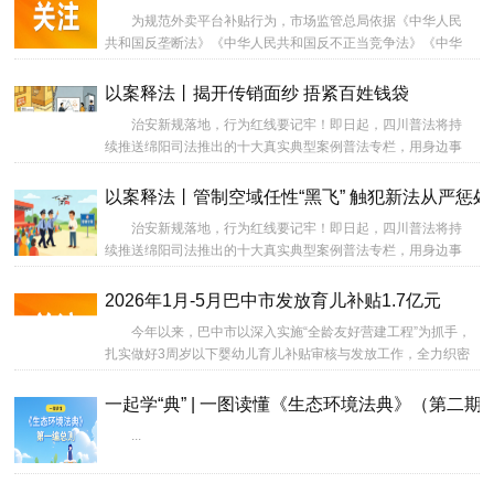
为规范外卖平台补贴行为，市场监管总局依据《中华人民
共和国反垄断法》《中华人民共和国反不正当竞争法》《中华
人民共和国价格法》《中华人民共和国电子商务法》《中华人
民共和国食品安全法》等法律法规规定，在广泛听取各方面意
以案释法丨揭开传销面纱 捂紧百姓钱袋
见的基础上，加强研究论证，起草形成《外卖平台补贴行为规
治安新规落地，行为红线要记牢！即日起，四川普法将持
范十条（征求意见稿）》（以下简称《征求意见稿》），自即
续推送绵阳司法推出的十大真实典型案例普法专栏，用身边事
日起至7月17日公开征求意见。...
讲身边法。本期聚焦传销违法行为，跟着“法博士”一起来看看案
例、学习法律知识吧。...
以案释法丨管制空域任性“黑飞” 触犯新法从严惩处
治安新规落地，行为红线要记牢！即日起，四川普法将持
续推送绵阳司法推出的十大真实典型案例普法专栏，用身边事
讲身边法。本期聚焦违规“黑飞”行为，跟着“法博士”一起来看看
案例、学习法律知识吧。...
2026年1月-5月巴中市发放育儿补贴1.7亿元
今年以来，巴中市以深入实施“全龄友好营建工程”为抓手，
扎实做好3周岁以下婴幼儿育儿补贴审核与发放工作，全力织密
未成年人关爱保护网络。1月-5月，全市累计为54916名婴幼儿
发放补贴17002.89万元，发放率达97%。...
一起学“典” | 一图读懂《生态环境法典》（第二期
...