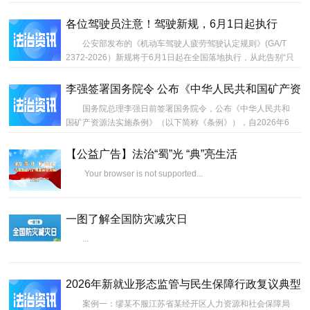
各位驾驶员注意！驾驶新规，6月1日起执行
公安部发布的《机动车驾驶人疲劳驾驶认定规则》(GA/T
2372-2026）新规将于6月1日起在全国落地执行，从此告别“只
看驾驶时长”的老办法以驾驶行为+生理状态+生活轨迹三维立体
判定。...
李强签署国务院令 公布《中华人民共和国矿产资
国务院总理李强日前签署国务院令，公布《中华人民共和
国矿产资源法实施条例》（以下简称《条例》），自2026年6
月15日起施行。...
【公益广告】法治“蜀”光 “典”亮生活
Your browser is not supported...
一图了解全国防灾减灾日
...
2026年新就业形态监管与民生保障行政复议典型
案例一：缪某不服江苏省某经开区人力资源和社会保障局