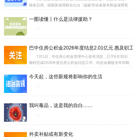
税务总局、国家医保局联合出台《超龄劳动者基本权益保障暂
行规定》（以下简称《暂行规定》），自2026年7月1日起施
行。...
一图读懂丨什么是法律援助？
...
巴中住房公积金2026年度结息2.01亿元 惠及职工
7月1日，市住房公积金管理中心发布消息，已于6月30日
顺利完成2026年度住房公积金结息工作，结息金额较去年同期
增加1800万元，同比增长9.83%。...
今天起，这些新规将影响你的生活
...
我叫毒品，这是我的自白……
...
外卖补贴或有新变化