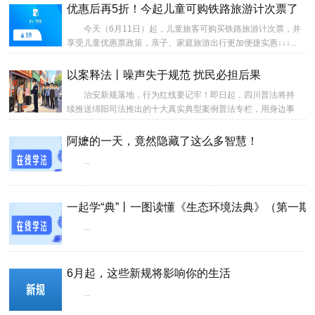
优惠后再5折！今起儿童可购铁路旅游计次票了
今天（6月11日）起，儿童旅客可购买铁路旅游计次票，并
享受儿童优惠票政策，亲子、家庭旅游出行更加便捷实惠↓↓↓...
以案释法丨噪声失于规范 扰民必担后果
治安新规落地，行为红线要记牢！即日起，四川普法将持
续推送绵阳司法推出的十大真实典型案例普法专栏，用身边事
讲身边法。本期聚焦违规养犬行为，跟着“法博士”一起来看看案
例、学习法律知识吧。...
阿嬷的一天，竟然隐藏了这么多智慧！
...
一起学“典”丨一图读懂《生态环境法典》（第一期
...
6月起，这些新规将影响你的生活
...